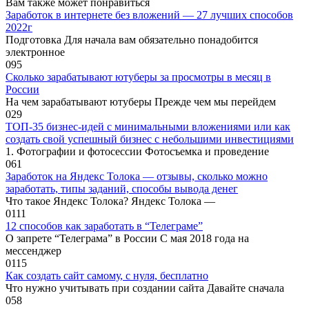
Вам также может понравиться
Заработок в интернете без вложений — 27 лучших способов
2022г
Подготовка Для начала вам обязательно понадобится
электронное
0
95
Сколько зарабатывают ютуберы за просмотры в месяц в
России
На чем зарабатывают ютуберы Прежде чем мы перейдем
0
29
ТОП-35 бизнес-идей с минимальными вложениями или как
создать свой успешный бизнес с небольшими инвестициями
1. Фотографии и фотосессии Фотосъемка и проведение
0
61
Заработок на Яндекс Толока — отзывы, сколько можно
заработать, типы заданий, способы вывода денег
Что такое Яндекс Толока? Яндекс Толока —
0
111
12 способов как заработать в “Телеграме”
О запрете “Телеграма” в России С мая 2018 года на
мессенджер
0
115
Как создать сайт самому, с нуля, бесплатно
Что нужно учитывать при создании сайта Давайте сначала
0
58